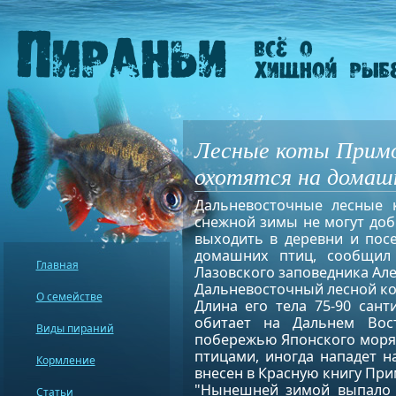
Лесные коты Примо
охотятся на дома
Дальневосточные лесные 
снежной зимы не могут доб
выходить в деревни и пос
домашних птиц, сообщил
Главная
Лазовского заповедника Але
Дальневосточный лесной к
О семействе
Длина его тела 75-90 сант
обитает на Дальнем Вос
Виды пираний
побережью Японского моря,
птицами, иногда нападет на
Кормление
внесен в Красную книгу При
"Нынешней зимой выпало 
Статьи