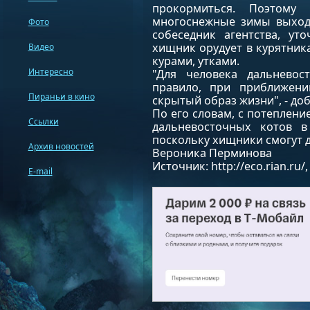
прокормиться. Поэтому
многоснежные зимы выходя
Фото
собеседник агентства, ут
хищник орудует в курятник
Видео
курами, утками.
Интересно
"Для человека дальневос
правило, при приближени
Пираньи в кино
скрытый образ жизни", - доб
По его словам, с потепление
Ссылки
дальневосточных котов в
поскольку хищники смогут д
Архив новостей
Вероника Перминова
Источник: http://eco.rian.ru/,
E-mail