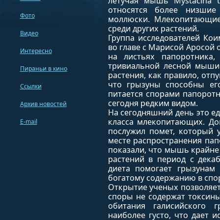
летучая мышь Mystacina t
относятся более низшие
Фото
моллюски. Млекопитающие
среди других растений.
Видео
Группа исследователей Кои
во главе с Марисой Аросой 
Интересно
на листьях папоротника,
тривиальной лесной мыши.
Пираньи в кино
растения, как правило, отп
что грызуны способны ег
Ссылки
питается спорами папоротни
сегодня редким видом.
Архив новостей
На сегодняшний день это е
класса млекопитающих. До
E-mail
послужил помет, который 
месте распространения пап
показали, что мышь крайне 
растений в период с декаб
диета помогает грызунам 
богатому содержанию в спор
Открытие ученых позволяет 
споры не содержат токсины.
обитания галисийского г
наиболее густо, что дает 