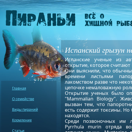
Испанский грызун н
Испанские ученые из ав
открытие, которое считают 
Они выяснили, что обычны
времени листьями папо
лакомством разве что неко
цепочке немаловажную рол
Главная
Открытие ученых было оп
"Mammalian Biology". Жив
О семействе
вызван тем, что папоротн
есть содержит токсины. Но 
Виды пираний
находятся.
Кормление
Среди позвоночных им л
Pyrrhula murin отряда в
Статьи