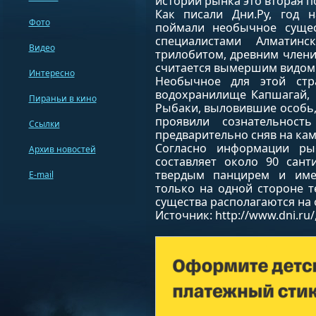
истории рынка это вторая п
Как писали Дни.Ру, год 
Фото
поймали необычное суще
специалистами Алматинс
Видео
трилобитом, древним члени
считается вымершим видом
Интересно
Необычное для этой ст
водохранилище Капшагай, 
Пираньи в кино
Рыбаки, выловившие особь, 
проявили сознательнос
Ссылки
предварительно сняв на ка
Согласно информации ры
Архив новостей
составляет около 90 сант
твердым панцирем и име
E-mail
только на одной стороне т
существа располагаются на
Источник: http://www.dni.ru/,