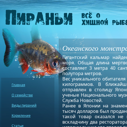
Океанского монстра
Гигантский кальмар найд
моря. Общая длина мертв
составляет 3 метра 40 сан
полутора метров.
Вес уникального обитателя 
килограммов. В ближайш
Главная
отправлен в столицу Япон
ученые Национального музе
О семействе
Служба Новостей.
Ранее в Японии на знаме
Виды пираний
тысяч долларов был продан
Кормление
такой товар оказался не
вскладчину два ресторатора
Статьи