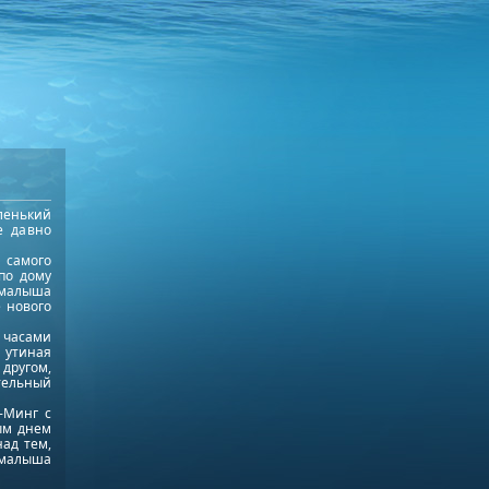
ленький
е давно
 самого
по дому
 малыша
е нового
 часами
 утиная
другом,
тельный
-Минг с
ым днем
над тем,
 малыша