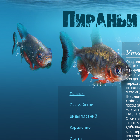
Утка
Уникал
утенок
махнули
4-летн
рожден
передв
отчаяли
питомца
Главная
По сло
любова
О семействе
походк
малыш 
шаг, пе
Виды пираний
Стоит 
этого 
добивае
Кормление
как не
постеп
Статьи