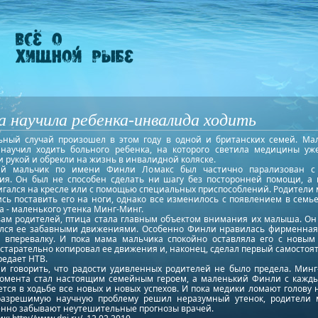
 научила ребенка-инвалида ходить
ьный случай произошел в этом году в одной и британских семей. Ма
 научил ходить больного ребенка, на которого светила медицины уж
 рукой и обрекли на жизнь в инвалидной коляске.
ий мальчик по имени Финли Ломакс был частично парализован с
ия. Он был не способен сделать ни шагу без посторонней помощи, а 
игался на кресле или с помощью специальных приспособлений. Родители
сь поставить его на ноги, однако все изменилось с появлением в семь
 - маленького утенка Минг-Минг.
вам родителей, птица стала главным объектом внимания их малыша. Он
лся ее забавными движениями. Особенно Финли нравилась фирменная
а вперевалку. И пока мама мальчика спокойно оставляла его с новым 
старательно копировал ее движения и, наконец, сделал первый самостоя
редает НТВ.
ли говорить, что радости удивленных родителей не было предела. Минг
момента стал настоящим семейным героем, а маленький Финли с кажд
тся в ходьбе все новых и новых успехов. И пока медики ломают голову 
разрешимую научную проблему решил неразумный утенок, родители
енно забывают неутешительные прогнозы врачей.