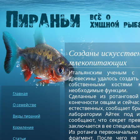
Созданы искусствен
млекопитающих
Итальянским ученым с 
древесины удалось создать 
собственными костями 
необходимые функции.
Главная
Сделанные из ротангово
конечности овцам и сейчас
О семействе
естественных, сообщает бр
лаборатории Айтек под и
Виды пираний
сообщают, что секрет пре
заключается в ее специальн
Кормление
Из ротанга первоначально
фрагмент. После чего ее 
Статьи