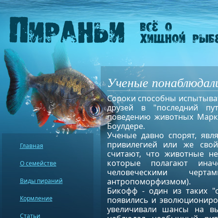
Ученые понаблюдали
Сороки способны испытыва
друзей в "последний пут
поведению животных Марк 
Боулдере.
Ученые давно спорят, явл
привилегией или же сво
Главная
считают, что животные не
которые полагают ина
О семействе
человеческими черт
антропоморфизмом).
Виды пираний
Бикофф - один из таких "
Кормление
появились и эволюциониро
увеличивали шансы на вы
Статьи