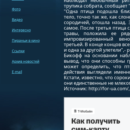
наблюдал необычный рит
трупика собрата, сообщает 
Фото
"Одна птица подошла бли
тело, точно так же, как с
Видео
сородичей, отошла назад. 
самое. После третья птица с
Интересно
травы, положила ее ряд
импровизированный вено
Пираньи в кино
третьей. В конце концов вс
и одна за другой улетели",-
Ссылки
Бикофф на основании набл
вывод, что они способны г
Архив новостей
может определить, что пт
действия выглядели именн
E-mail
Кстати, известно, что соро
они единственные не млеко
Источник: http://for-ua.com/,