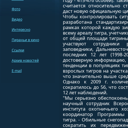
году - 415-476 особей). Так
считается относительно с
Фото
даст новую официальную цифр
Чтобы контролировать сит
Видео
разработана стандартизи
рамках которой каждую зи
Интересно
всему ареалу тигра, учетчик
от общей площади тигрины
Пираньи в кино
участвуют сотрудники 
заповедники, Дальневосто
Ссылки
последних 12 лет (1998-2
достоверную информацию,
Архив новостей
тенденции в популяциях тиг
взрослых тигров на участка
E-mail
что значительно выше средн
Однако к 2009 г. количе
сократилось до 56, что сос
12 лет наблюдений.
"Мы серьезно обеспокоены
научный сотрудник Всерос
института охотничьего хо
координатор Программы 
тигра. - Обильные снегопа
сократить их передвиже