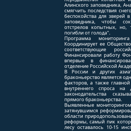
Алинского заповедника, Ан
смягчить последствия снег
беспокойства для зверей в
заповедника, чтобы сок
отстрелов копытных, но,
погибли от голода".
Программа мониторинг
Координирует ее Общество
соответствующие россий
Финансировали работу Фонд
впервые в финансирова
отделение Российской Акаде
В России и других азиат
браконьерство является о
факторов, а также главной
внутреннего спроса на 
законодательства сказы
прямого браконьерства.
Выявленные мониторингом
затянувшимся реформирова
области природопользован
реформы, самый пик которы
лесу оставалось 10-15 ин