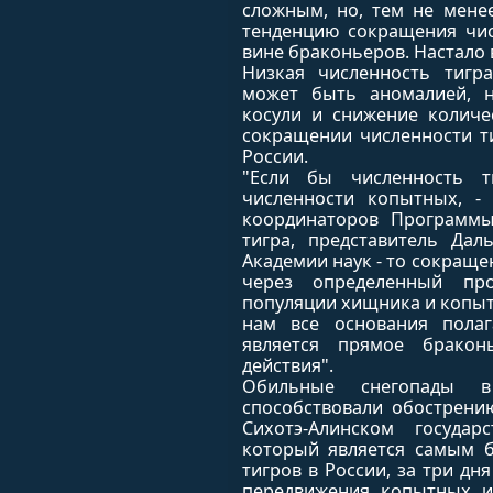
сложным, но, тем не мене
тенденцию сокращения чис
вине браконьеров. Настало
Низкая численность тигр
может быть аномалией, н
косули и снижение количе
сокращении численности т
России.
"Если бы численность 
численности копытных, -
координаторов Программы
тигра, представитель Дал
Академии наук - то сокраще
через определенный пр
популяции хищника и копы
нам все основания полаг
является прямое бракон
действия".
Обильные снегопады в
способствовали обострению
Сихотэ-Алинском государ
который является самым 
тигров в России, за три дн
передвижения копытных и