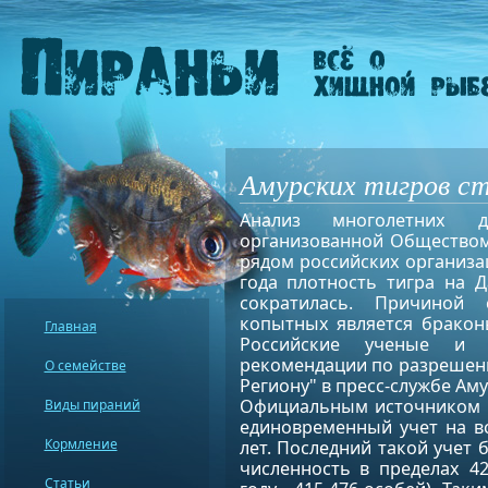
Амурских тигров с
Анализ многолетних д
организованной Обществом
рядом российских организац
года плотность тигра на 
сократилась. Причиной
копытных является бракон
Главная
Российские ученые и 
рекомендации по разрешен
О семействе
Региону" в пресс-службе Ам
Официальным источником д
Виды пираний
единовременный учет на в
Кормление
лет. Последний такой учет 
численность в пределах 4
Статьи