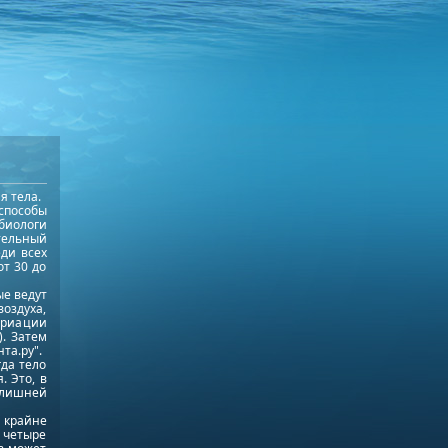
я тела.
способы
иологи
тельный
ди всех
от 30 до
ые ведут
оздуха,
ариации
. Затем
та.ру".
гда тело
. Это, в
 лишней
 крайне
 четыре