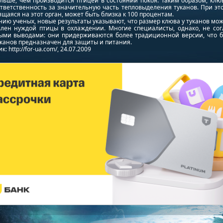
ольше, чем производится птицей в состоянии покоя. Таким образом, клю
тветственность за значительную часть тепловыделения туканов. При эт
щаяся на этот орган, может быть близка к 100 процентам.
ию ученых, новые результаты указывают, что размер клюва у туканов мо
влен нуждой птицы в охлаждении. Многие специалисты, однако, не сог
ыми выводами: они придерживаются более традиционной версии, что 
канов предназначен для защиты и питания.
: http://for-ua.com/, 24.07.2009