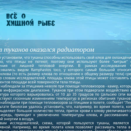
 туканов оказался радиатором
 установили, что туканы способны использовать свой клюв для охлаждени
но, что птицы не потеют, поэтому они используют более "хитрые" 
ления от лишней тепловой энергии. В рамках исследования б
совались видом Ramphastos toco, у которого самый большой относи
 клюва (то есть размер клюва по отношению к общему размеру тела) сре
о словам исследователей, площадь клюва этой птицы может составлять 
ентов площади всей поверхности тела птицы.
наблюдали за птицамив неволе при помощи тепловизоров - камер, котор
 в инфракрасном диапазоне. Туканов при этом подвергали воздействию в
атура которого варьировалась от 10 до 35 градусов по Цельсию (эти в
тствуют сезонным изменениям температур в регионах обитания туканов)
наблюдали при помощи тепловизоров за птицами в полете, сообщает "Лен
ьтате биологам удалось установить, что, например, во время полета, ко
ыделяет большое количество тепла, приток крови к клюву увеличивается
чередь, приводит к увеличению температуры клюва, и рассеиванию
й энергии в воздух.
вам исследователей, схема, которой пользуются туканы, является
ивной. Например, во время полета клюв позволяет рассеивать тепла в