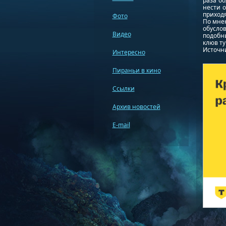
раза б
нести о
приходя
Фото
По мнен
обусло
Видео
подобн
клюв ту
Источник
Интересно
Пираньи в кино
Ссылки
Архив новостей
E-mail