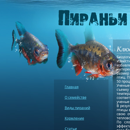
Клюв
Биологи
Извест
избав
интере
размер
птиц. П
50 проц
Ученые 
Главная
съемку
темпер
О семействе
соотве
ученые 
В резул
Виды пираний
птицы в
свою о
теплово
Кормление
По сло
эффект
Статьи