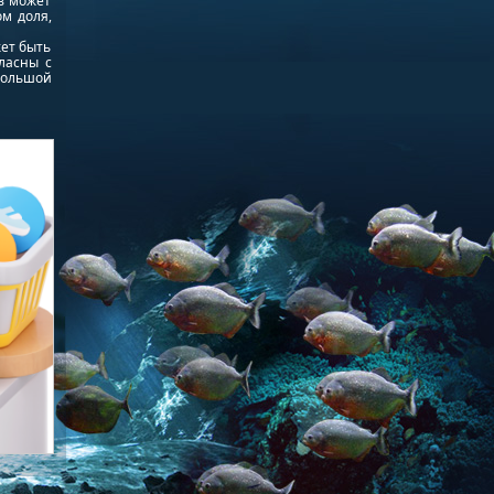
в может
ом доля,
жет быть
ласны с
большой