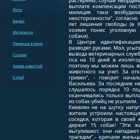
растеряны, случай неордин
выплате компенсации пост
Фото
милиция таки возбудил
неосторожности", согласно
Видео
лет лишения свободы (в У
хозяин понес уголовную 
Интересно
собаки).
В Центре идентификаци
Пираньи в кино
разводят руками. Мол, усыпи
вывода ветеринарных служ
Ссылки
пса на 10 дней в изолято
поэтому мы можем лишь вы
Архив новостей
животного на учет. За от
гривен", - говорит начал
E-mail
Васильева. За последние н
слушалось порядка 10 по
оканчивались только выпл
из собак-убийц не усыпили.
Киевлян не на шутку напуг
жители устроили настоящи
соседки, которая в своей 
держит 15 собак! "Эти ж
выгуливают, они нападают
трагедии",- кричали жиль