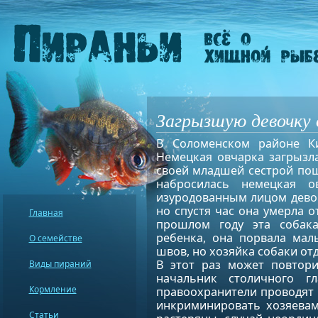
Загрызшую девочку 
В Соломенском районе Ки
Немецкая овчарка загрызл
своей младшей сестрой пошл
набросилась немецкая 
изуродованным лицом девоч
но спустя час она умерла о
Главная
прошлом году эта собака
ребенка, она порвала мал
О семействе
швов, но хозяйка собаки от
В этот раз может повтори
Виды пираний
начальник столичного г
Кормление
правоохранители проводят 
инкриминировать хозяевам
Статьи