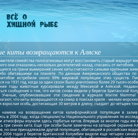
ие киты возвращаются к Аляске
авители семейства полосатиковых могут восстановить старый маршрут ми
рого они отказались несколько десятилетий назад, спасаясь от китобоев.
щиеся на грани вымирания синие киты считаются самыми крупными жив
либо обитавшими на планете. По данным Американского общества по
 китобои истребили около 99% мировой популяции этих существ. Пи
я на 1931 год, когда за один сезон было уничтожено более 29 тысяч особе
ние годы животные курсировали между Мексикой и Аляской. Недавн
ься сообщения о том, что китов снова видели у берегов Британской Ко
. Ученые, опубликовавшие эти сведения в журнале Marine Mammal S
агают, что киты возвращаются на север в поисках криля - мелких морских
 взрослая особь, достигающая 30 метров в длину, съедает до четырех то
 намеки на возвращение китов калифорнийской популяции в залив
ись в 2004 году, когда специалисты Национального управления по иссле
и атмосферы изучали здесь горбатых китов. Впервые за многие годы им 
ь три синих кита. Еще три особи были замечены на западной окраине А
в, но они принадлежали другой популяции, обитавшей в российских водах
и 2006 годах у берегов Британской Колумбии видели еще четырех синих 