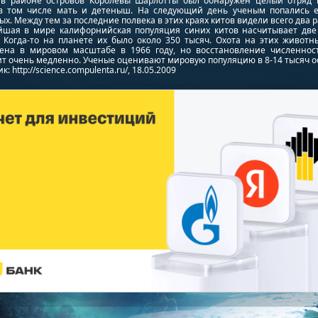
 в районе островов Королевы Шарлотты был обнаружен целый отряд 
 в том числе мать и детеныш. На следующий день ученым попались 
х. Между тем за последние полвека в этих краях китов видели всего два р
йшая в мире калифорнийская популяция синих китов насчитывает две
. Когда-то на планете их было около 350 тысяч. Охота на этих животн
ена в мировом масштабе в 1966 году, но восстановление численнос
т очень медленно. Ученые оценивают мировую популяцию в 8-14 тысяч о
: http://science.compulenta.ru/, 18.05.2009