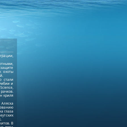
грации,
отными,
 защите
к охоты
й.
о стали
лумбии и
cience,
 рачков.
нн криля
 Аляска
дованию
на глаза
леутских
.
китов. В