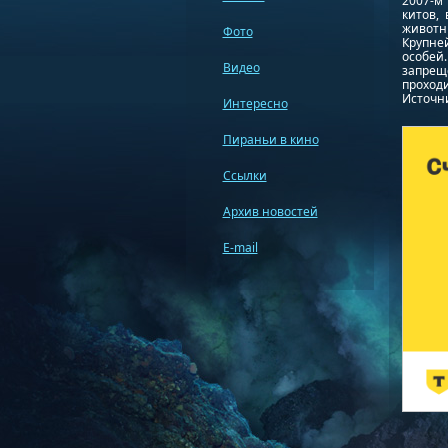
2007-м
китов,
животны
Фото
Крупне
особей
Видео
запрещ
проходи
Источник
Интересно
Пираньи в кино
Ссылки
Архив новостей
E-mail