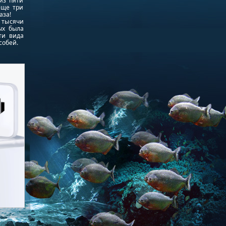
из пяти
еще три
аза!
 тысячи
ых была
ти вида
собей.