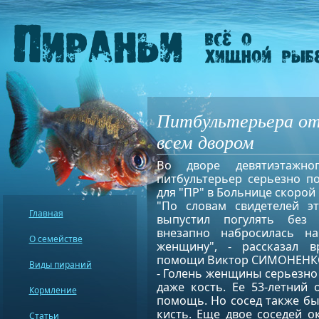
Питбультерьера о
всем двором
Во дворе девятиэтажн
питбультерьер серьезно по
для "ПР" в Больнице скорой 
"По словам свидетелей эт
Главная
выпустил погулять без
внезапно набросилась н
О семействе
женщину", - рассказал 
помощи Виктор СИМОНЕНКО
Виды пираний
- Голень женщины серьезно 
даже кость. Ее 53-летний 
Кормление
помощь. Но сосед также был
кисть. Еще двое соседей 
Статьи