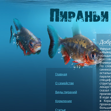
Добр
Ученые
кальма
облада
Массо
универ
По сло
синеко
осталь
Главная
парали
специф
О семействе
структ
лекарс
сказал
Виды пираний
произво
В ходе 
в Кора
Кормление
проана
больши
Статьи