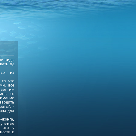
ые виды
вать яд
ных из
 то что
ми, все
гает им
еины со
нимание
зводить
аты", -
ова для
онконга,
 ученые
, что у
ности в