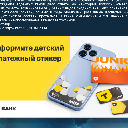
 ядов у разных головоногих сформировались позднее в ходе эволюции.
ождение ядовитых генов дало ответы на некоторые вопросы конвер
ии, то есть возникновение у разных видов сходных внешних признаков.
 пытаются понять, почему в ходе эволюции различные ядовитые ж
зуют схожие составы протеинов и какие физические и химические с
или их использование в качестве токсинов.
Котляр
: http://infox.ru/, 16.04.2009