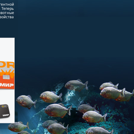
гентной
 Теперь
ивотные
войства