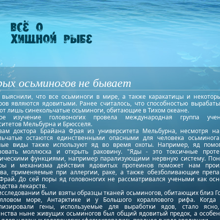
ых осьминогов не бывает
 выяснили, что все осьминоги в мире, а также каракатицы и некотор
ров являются ядовитыми. Ранее считалось, что способностью вырабаты
ют лишь синекольчатые осьминоги, обитающие в Тихом океане.
вое изучение головоногих провела международная группа уче
ситетов Мельбурна и Брюсселя.
вам доктора Брайана Фрая из университета Мельбурна, несмотря на
льчатые остаются единственными опасными для человека осьминога
ные виды также используют яд во время охоты. Например, яд помо
зовать моллюска и открыть раковину. "Яды - это токсичные прот
ическими функциями, например парализующими нервную систему. По
уры и механизма действия ядовитых протеинов поможет нам прои
тва, применяемые при аллергии, раке, а также обезболивающие препар
 Фрай. До сей поры яд головоногих не рассматривался учеными как осн
дства лекарств.
исследовании были взяты образцы тканей осьминогов, обитающих близ Г
лловом море, Антарктике и у Большого кораллового рифа. Когда
лизировали гены, используемые для выработки ядов, стало ясно
нства ныне живущих осьминогов был общий ядовитый предок, а особен