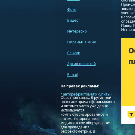
составе
Происх
эволюц
Фото
ученые
исполь
Видео
определ
Павел 
Источник
Интересно
Пираньи в кино
Ссылки
Архив новостей
E-mail
На правах рекламы:
•
.
авторефрактометр купить
Обратная связь. В рутинной
практике врача офтальмолога
и оптометриста уже давно
используется
компьютеризированное и
автоматизированное
медицинское оборудования
для проведения
рефрактометрии. В