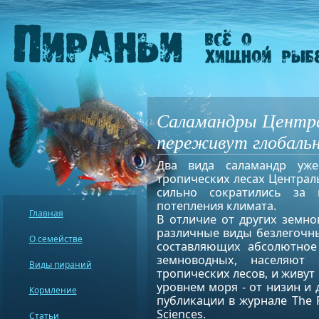
Cаламандры Центра
переживут глобальн
Два вида саламандр уж
тропических лесах Централ
сильно сократились за 
потепления климата.
Главная
В отличие от других земно
различные виды безлегочн
О семействе
составляющих абсолютное
земноводных, населяют
Виды пираний
тропических лесов, и живут
уровнем моря - от низин и
Кормление
публикации в журнале The P
Sciences.
Статьи