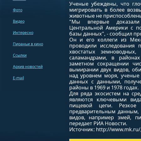
Ученые убеждены, что гло
мигрировать в более возв
Фото
животные не приспособлен
"Мы впервые доказали
Видео
Центральной Америки с 
Интересно
базы данных", - сообщил пр
Он и его коллеги из Мекс
Пираньи в кино
проводили исследования 
хвостатых земноводных
Ссылки
саламандрами, в района
заметном сокращении чис
Архив новостей
вымирании двух видов, об
над уровнем моря, ученые
E-mail
данных с данными, получ
районы в 1969 и 1978 годах.
Для ряда экосистем на ср
являются ключевыми вид
пищевой цепи. Резкое 
предварительным данным, 
видов, например змей, п
передает РИА Новости.
Источник: http://www.mk.ru/,