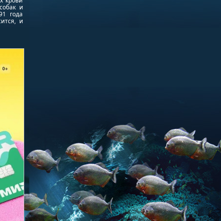
х крови
собак и
91 года
ится, и