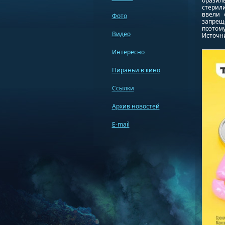
бразил
стерил
ввели 
Фото
запрещ
поэтому
Видео
Источник
Интересно
Пираньи в кино
Ссылки
Архив новостей
E-mail