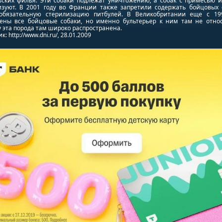
ьских филья. Эти собаки подлежат уничтожению, а собак с примесью и
изуют. В 2001 году во Франции также запретили содержать бойцовых 
обязательную стерилизацию питбулей. В Великобритании еще с 19
ены все бойцовые собаки, но именно бультерьер к ним там не относ
 эта порода там широко распространена.
: http://www.dni.ru/, 28.01.2009