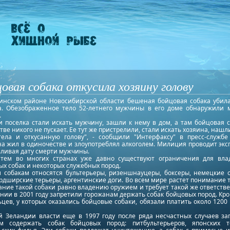
овая собака откусила хозяину голову
чинском районе Новосибирской области бешеная бойцовая собака убила
а. Обезображенное тело 52-летнего мужчины в его доме обнаружили 
.
и поселка стали искать мужчину, зашли к нему в дом, а там бойцовая с
ве никого не пускает. Ее тут же пристрелили, стали искать хозяина, нашл
тела и откусанную голову", - сообщили "Интерфаксу" в пресс-службе 
а жил в одиночестве и злоупотреблял алкоголем. Милиция проводит эксп
вливая дату смерти мужчины.
тем во многих странах уже давно существуют ограничения для вла
х собак и некоторых служебных пород.
м собакам относятся бультерьеры, ризеншнауцеры, боксеры, немецкие о
дширские терьеры, аргентинские доги. Во всем мире растет понимание т
ние такой собаки равно владению оружием и требует такой же ответств
нии в 2001 году запретили горожанам держать собак бойцовых пород. Кро
цев, у которых оказались бойцовые собаки, обязали платить около 1200
й Зеландии власти еще в 1997 году после ряда несчастных случаев за
м содержать собак бойцовых пород: питбультерьеров, японских 