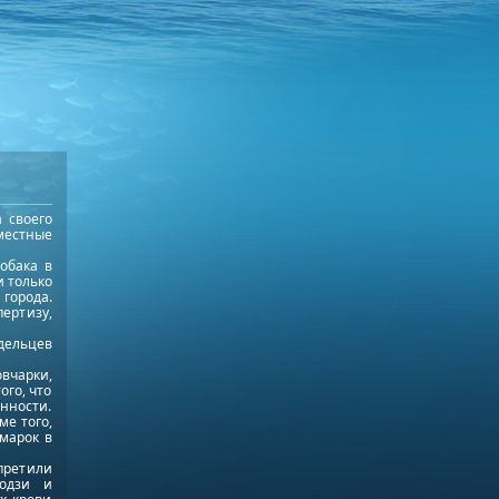
 своего
местные
обака в
и только
города.
ертизу,
дельцев
вчарки,
ого, что
енности.
ме того,
 марок в
претили
тодзи и