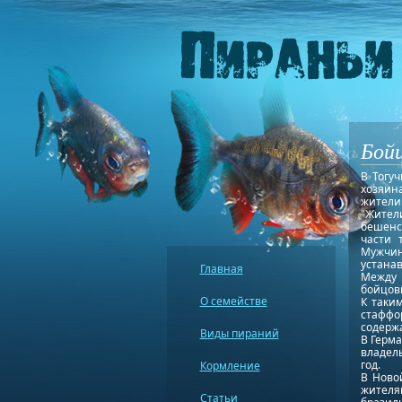
Бойц
В Тогу
хозяин
жители
"Жител
бешенст
части 
Мужчин
устана
Главная
Между 
бойцовы
О семействе
К таки
стаффор
содержа
Виды пираний
В Герма
владель
год.
Кормление
В Ново
жителя
Статьи