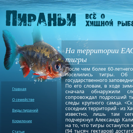
На территории ЕАО
тигры
После чем более 60-летнег
поселились тигры. Об 
государственного заповедни
По его словам, в ходе зим
Главная
сначала обнаружили сл
сопровождал подросший ти
О семействе
следы крупного самца. <С
соседних территорий - из Х
Виды пираний
известно, лишь там сег
подчеркнул Александр Кал
Кормление
на то, что тигры останутся 
(94 тысяч гектаров) достат
Статьи