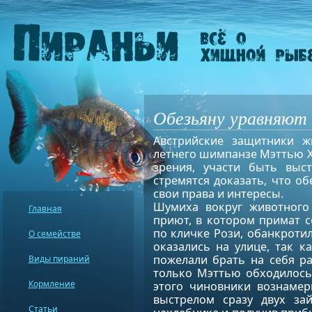
Обезьяну уравняют в
Австрийские защитники ж
летнего шимпанзе Мэттью Хи
зрения, участи быть выс
стремятся доказать, что о
свои права и интересы.
Шумиха вокруг животного 
Главная
приют, в котором примат 
по кличке Рози, обанкроти
О семействе
оказались на улице, так к
пожелали брать на себя р
Виды пираний
только Мэттью обходилось
Кормление
этого чиновники вознамер
выстрелом сразу двух за
Статьи