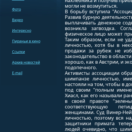
нахлебника и получив прибы
могли не возмутиться.
Фото
В борьбу вступила "Ассоци
Развив бурную деятельност
Видео
выплачивать денежное сод
возникла загвоздка. Сог
Интересно
физическое лицо может пр
Таким образом, если не уд
Пираньи в кино
личностью, хотя бы в нек
продажи за рубеж не изб
Ссылки
законодательство в области
хорошо, как в Австрии, и э
Архив новостей
подопечного.
Активисты ассоциации обра
E-mail
шимпанзе личностью, им
настояли на том, чтобы в д
под своим "полным именем
Хиасл, как его называли р
в своей правоте "зелен
соответствующую пети
женщинами. Суд Винер-Ней
личностью, поэтому вся на
защитники примата тепер
людей очевидно, что шим