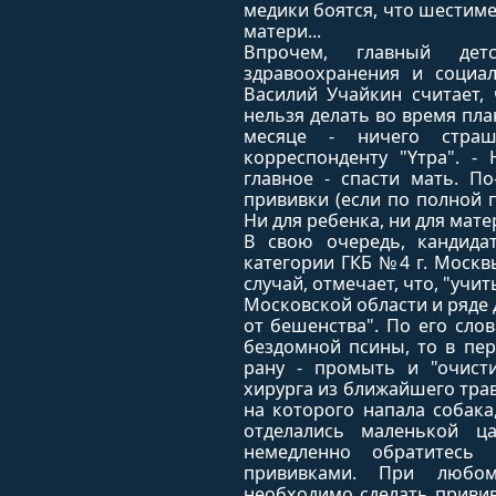
медики боятся, что шестим
матери...
Впрочем, главный детс
здравоохранения и социа
Василий Учайкин считает, 
нельзя делать во время пл
месяце - ничего стра
корреспонденту "Yтра". -
главное - спасти мать. П
прививки (если по полной 
Ни для ребенка, ни для мате
В свою очередь, кандида
категории ГКБ №4 г. Москв
случай, отмечает, что, "учи
Московской области и ряде 
от бешенства". По его сло
бездомной псины, то в пе
рану - промыть и "очисти
хирурга из ближайшего трав
на которого напала собака,
отделались маленькой ц
немедленно обратитесь
прививками. При любо
необходимо сделать привив