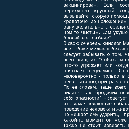
вакцинирован. Если сос
перекушен крупный сос
вызывайте "скорую помощь"
кровотечение наложением 
рану желательно стерильно
чем-то чистым. Сам укуше
бросайте его в беде".
В свою очередь, кинолог Ма
все собаки милые и беззащ
следует забывать о том, ч
всего хищник. "Собака мож
что-то угрожает или когд
поясняет специалист. - Она
маловероятно - только в 
невоспитанно, притравлено. 
По ее словам, чаще всего 
видите стаю бродячих псо
себя опасности", - советует
что даже нелающие собаки
поведение человека и живот
не мешает ему ударить, - пр
какой-то момент он может
Также не стоит доверять 