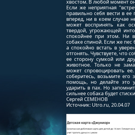
хвостом. В любой момент он
Если же неприятная "встр
правильно себя вести в ее 
вперед, ни в коем случае н
может воспринять как оск
твердой, угрожающей инто
спокойнее при этом. Ни в
собаке спиной. Если же пес 
а спокойно встать в увер
отгонять. Чувствуете, что с
ее сторону сумкой или др
животное. Только не зама
может спровоцировать ее.
соберитесь, возьмите его 
помощь, но делайте это у
ударить в пах. Но запомни
сильнее собака будет стиск
Сергей СЕМЕНОВ
Источник: Utro.ru, 20.04.07