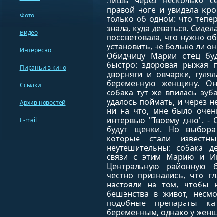
Лишь через несколько се
правой ноге и увидела кр
Фото
только об одном: что тепер
знала, куда деваться. Сидел
Видео
посоветовала, что нужно о
установить, не больно ли о
Интересно
Обидчицу Марии отец бу
быстро: здоровая рыжая п
Пираньи в кино
дворняги и овчарки, гуля
беременную женщину. Он
Ссылки
собака тут же впилась зуб
удалось поймать, и через н
Архив новостей
ни на что, мне было очен
интервью "Твоему дню". - О
E-mail
будут щенки. Но выбора 
которые стали известн
неутешительны: собака д
связи с этим Марию и Иг
Центральную районную 
честно признались, что гл
настояли на том, чтобы 
бешенства в живот, несмо
подобные препараты ка
беременным, однако у женщ