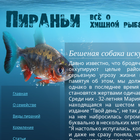
Бешеная собака ис
Давно известно, что бродя
оккупируют целые райо
серьезную угрозу жизни 
памятуя об этом, мы долж
однако в последнее время
становятся жертвами одича
Главная
Среди них - 32-летняя Мари
находящаяся на шестом м
О семействе
издание "Твой день", не так
на нее набросилась огром
Виды пираний
буквально в нескольких мет
Кормление
"Я настолько испугалась, ко
и даже не сразу поняла, ч
Статьи