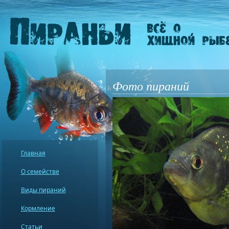
Фото пираний
Главная
О семействе
Виды пираний
Кормление
Статьи