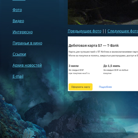
Фото
Видео
Предыдущее фото
||
Следующее фот
Интересно
Пираньи в кино
Ссылки
Архив новостей
E-mail