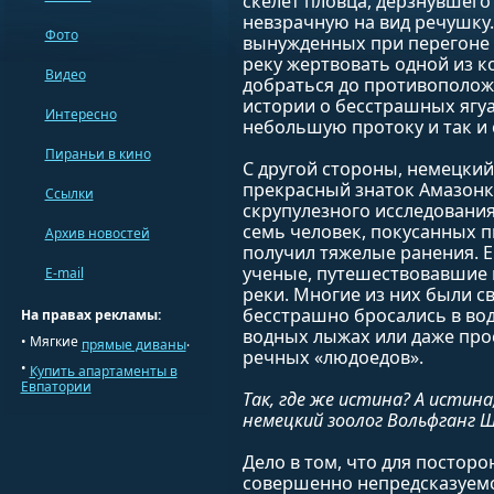
скелет пловца, дерзнувшего
невзрачную на вид речушку.
Фото
вынужденных при перегоне 
реку жертвовать одной из к
Видео
добраться до противополож
истории о бесстрашных ягу
Интересно
небольшую протоку и так и 
Пираньи в кино
С другой стороны, немецкий
прекрасный знаток Амазонки,
Ссылки
скрупулезного исследовани
семь человек, покусанных п
Архив новостей
получил тяжелые ранения. Е
ученые, путешествовавшие 
E-mail
реки. Многие из них были с
бесстрашно бросались в во
На правах рекламы:
водных лыжах или даже прос
•
Мягкие
.
прямые диваны
речных «людоедов».
•
Купить апартаменты в
Евпатории
Так, где же истина? А истин
немецкий зоолог Вольфганг 
Дело в том, что для постор
совершенно непредсказуемо