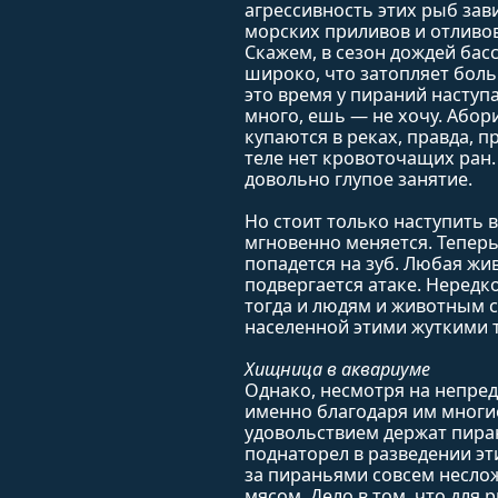
агрессивность этих рыб зави
морских приливов и отливов.
Скажем, в сезон дождей бас
широко, что затопляет бол
это время у пираний наступ
много, ешь — не хочу. Абори
купаются в реках, правда, 
теле нет кровоточащих ран
довольно глупое занятие.
Но стоит только наступить 
мгновенно меняется. Теперь
попадется на зуб. Любая жив
подвергается атаке. Нередко
тогда и людям и животным с
населенной этими жуткими 
Хищница в аквариуме
Однако, несмотря на непред
именно благодаря им многие
удовольствием держат пиран
поднаторел в разведении эт
за пираньями совсем неслож
мясом. Дело в том, что для 