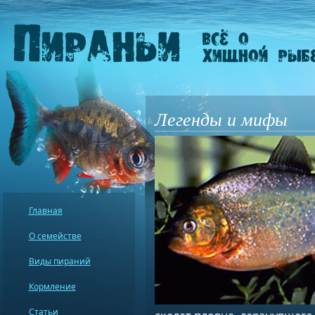
Легенды и мифы
Главная
О семействе
Виды пираний
Кормление
Статьи