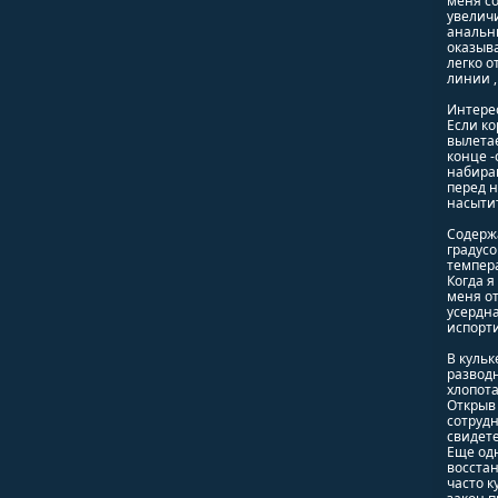
меня со
увеличи
анальны
оказыва
легко о
линии 
Интерес
Если ко
вылетае
конце -
набираю
перед н
насытит
Содержа
градусо
темпер
Когда я
меня от
усердна
испорти
В кульк
развод
хлопота
Открыв 
сотрудн
свидете
Еще од
восста
часто к