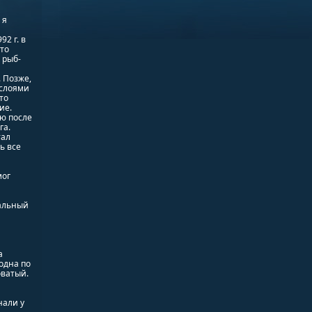
 я
2 г. в
то
 рыб-
. Позже,
 слоями
то
ие.
ию после
га.
тал
ь все
мог
и
альный
а
одна по
оватый.
нали у