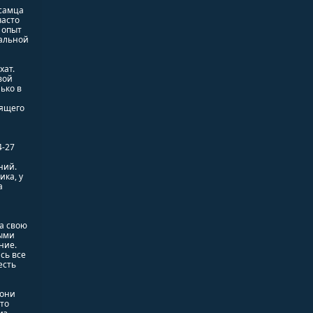
 самца
часто
 опыт
кальной
хат.
вой
ько в
дящего
4-27
ний.
ика, у
а
на свою
ными
ние.
сь все
есть
 они
Это