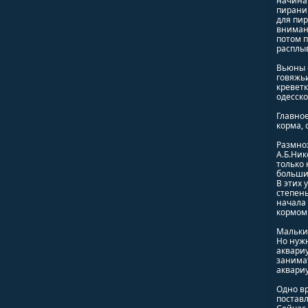
начинаю
пираний
для пир
внимани
потом п
расплы
Вьюны -
говяжьи
креветк
одесско
Главное
корма, 
Размнож
А.Б.Ни
только 
большин
В этих 
степень
начала
кормом 
Мальки 
Но нужн
аквариу
занимат
аквариу
Одно в
поставл