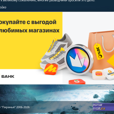
 к великому сожалению, многие разводчики бросили это дело.
ойко
 "Пиранья" 2006-2026