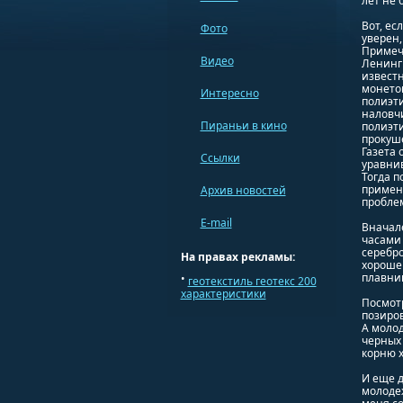
лет не 
Вот, ес
Фото
уверен,
Примеча
Видео
Ленингр
известн
монеток
Интересно
полиэти
наловчи
Пираньи в кино
полиэти
прокуше
Газета 
Ссылки
уравнив
Тогда п
применя
Архив новостей
пробле
E-mail
Вначале
часами 
серебро
На правах рекламы:
хороше
плавник
•
геотекстиль геотекс 200
характеристики
Посмотр
позиров
А молод
черных 
корню х
И еще д
молоде