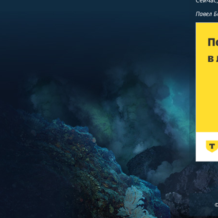
Сейчас,
Павел Б
©