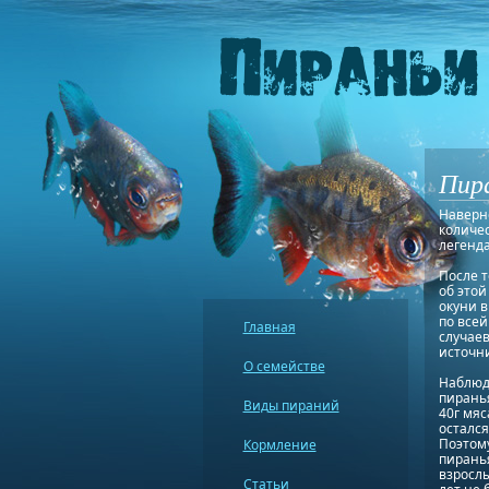
Пира
Наверно
количес
легенда
После т
об этой
окуни в
по всей
Главная
случаев
источни
О семействе
Наблюда
пиранья
Виды пираний
40г мяс
остался
Поэтому
Кормление
пиранья
взрослы
Статьи