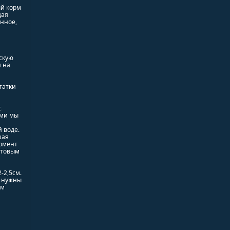
ый корм
щая
нное,
скую
и на
татки
с
ями мы
я
 воде.
шая
момент
ртовым
-2,5см.
, нужны
им