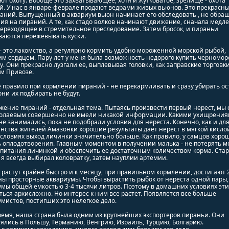
т охоту. Вообще это захватывающее, хотя и жутковатое, зрелище - охота
. У нас в январе-феврале продают ведрами живых вьюнов. Это прекрасн
аний. Выпущенный в аквариум вьюн начинает его обследовать , не обра
я на пираний. А те, как стадо волков начинают движение, сначала медле
ереходящее в стремительное преследование. Затем бросок, и пираньи
ваются пережевывать куски.
 это лакомство, а регулярно кормить удобно мороженной морской рыбой,
м сердцем. Пару лет у меня была возможность недорого купить черномор
у. Они прекрасно лузгали ее, выплевывая головки, как заправские торговк
м Привозе.
 правило при кормлении пираний - не перекармливать и сразу убирать ос
они их подбирать не будут.
ение пираний - отдельная тема. Пытаясь произвести первый нерест, мы 
колаевым совершенно не имели никакой информации. Какими ухищрени
не занимались, пока не подобрали условия для нереста. Конечно, как и дл
ства жителей Амазонки хорошие результаты дает нерест в мягкой кислой
условиях выход личинки значительно больше. Как правило, у самцов хоро
 оплодотворения. Главным моментом в получении малька - не потерять 
 питания личинкой и обеспечить ее достаточным количеством корма. Ста
я всегда выбирал коловратку, затем науплии артемии.
растут крайне быстро и к месяцу, при правильном кормлении, достигают 2
ы просторные аквариумы. Чтобы вырастить рыбок от нереста одной пары
мы общей емкостью 3-4 тысячи литров. Поэтому в домашних условиях эт
ься архисложно. Но интерес к ним все растет. Появляется все больше
мистов, постигших это нелегкое дело.
ремя, наша страна была одним из крупнейших экспортеров пираньи. Они
ялись в Польшу, Германию, Венгрию, Израиль, Турцию, Болгарию.