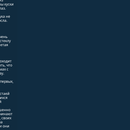
из
ы куски
лаз.
ука не
сла.
чень
стеклу
метая
оходит
ть, что
мах с
ву.
-первых,
стаей
шихся
й
ршенно
ачинают
 своих
ла
и они