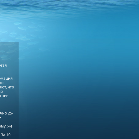
угая
ормация
ко
ают, что
ых
нтнее
чно 25-
и
.
ому, же
 За 10