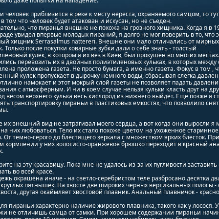
было даже попытки на нападение.
ли человек приблизится в реке к месту нереста, охраняемого самцом, то тут
 в том что человек будет атакован и искусан, но не съеден.
тельно, что пиранья внешне не похожа на грозного хищника. Когда я в 199
аде увидел впервые молодых пираний, я долго не мог поверить в то, что э
ый хищник Serrasalmus nattereri. Внешне они мало отличались от мирных
. Только после покупки коварные зубки дали о себе знать - толстый
леновый кулек, в котором я их вез в Киев, был прокушен во многих местах
лись перевозить их в двойных полиэтиленовых кульках, в которых между
лена проложена газета. Не просто бумага, а именно газета. Фокус в том , ч
нный кулек пропускает в дырочку немного воды, сбрасывая слегка давлен
отлично намокает и этот мокрый слой газеты не позволяет падать давлен
ания с атмосферным. И ни в коем случае нельзя кульки класть друг на дру
од весом верхнего кулька весь кислород из нижнего выйдет. Еще позже я с
ть транспортировку пираньи в пластиковых емкостях, что позволило снят
мы.
 их внешний вид не затрагивал моего сердца, а вот когда они выросли я 
на них любоваться. Тело их стало похоже цветом на ухоженное старинное
. От темно-серого до блестящего зеркала с множеством ярких блесток. Пр
м кормлении у них золотисто-оранжевое брюшко переходит в красный ан
.
ите на эту красавицу. Пока мне не удалось из-за их пугливости заставить
ать во всей красе.
ежь окрашена иначе - на светло-серебристом теле разбросано десятка дв
круглых пятнышек. На хвосте две широких черных вертикальных полосы - 
воста, другая окаймляет хвостовой плавник. Анальный плавничок - красн
ля пираньи характерно наличие жирового плавника, такого как у лосося. У
жи не отличишь самца от самки. При хорошем содержании пираньи начи