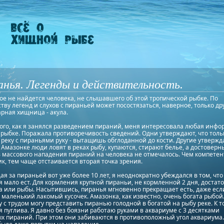
нья. Легенды и действительность.
е не найдется человека, не слышавшего об этой тропической рыбке. По
тву легенд и слухов с пираньей может посостязаться, наверное, только др
рная хищница - акула.
ого, как я занялся разведением пираний, меня интересовала любая инф
 рыбке. Поражала противоречивость сведений. Одни утверждают, что толь
 реку с пираньями руку - вытащишь обглоданной до кости. Другие утвержд
 Амазонке люди ловят в реках рыбу, купаются, стирают белье, а достоверн
 массового нападения пираний на человека не отмечалось. Чем компете
к, тем чаще отстаивается вторая точка зрения.
я за пираньей вот уже более 10 лет, я неоднократно убеждался в том, что
 мало ест. Для кормления крупной пираньи, не кормленной 2 дня, достато
а или рыбы. Насытившись, пиранья мгновенно прекращает есть, даже есл
 маленький лакомый кусочек. Амазонка, как известно, очень богата рыбой
 с трудом могу представить пиранью голодной в богатой на рыбу реке. К т
 пуглива. Я давно без боязни работаю руками в аквариуме с 3 десятками
х пираний. При этом они забиваются в противоположный угол аквариума.