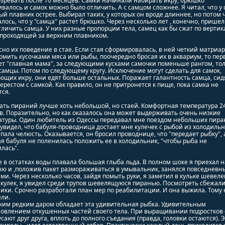
зревать после 10 месяцев. Самки начинали набирать икру, брюшко
валось и самок можно было отличить. А с самцом сложнее. Я читал, что у
й плавник острее. Выбирал таких, у которых он вроде длиннее, но потом 
лось, что у "самца" растет брюшко. Через несколько лет , конечно, пришел
тличить самца. У них разные пропорции тела, самец как бы сжат по верти
,проходящей за верхним плавником.
но их поведение в стае. Если стая сформировалась, в ней четкий матриар
рмить кусочками мяса или рыбы, поочередно бросая их в аквариум, то пер
т "главная мама", за следующими кусками самочки поменьше рангом, тол
самцы. Потом по следующему кругу. Исключение могут сделать для самок,
щих икру, они едят больше остальных. Поражает галантность самца, си
ерестом с самкой. Как правило, он не притронется к пище, пока самка не
ся.
ть пираний лучше хоть небольшой, но стаей. Комфортная температура 2
в. Поразительно, но как оказалось она может выдерживать очень низкие
атуры. Один любитель из Одессы передавал мне поездом небольших пира
 увидел, что бабуля-проводница достает мне кулечек с рыбой из холодильн
пала челюсть. Оказывается, он бросил проводнице, что "передает рыбку", 
я бабуля не поленилась положить ее в холодильник, "чтобы рыба не
лась".
е в остатках воды плавала большая глыба льда. В полном шоке я приехал 
ню и ,положив пакет размораживаться в умывальник, занялся повседнев
ми. Через несколько часов, зайдя помыть руки, я заметил в кульке шевеле
кулек, я увидел среди трупов шевелящуюся пиранью. Посмотреть сбежали
ики. Срочно разработали план мер по реабилитации. И она выжила. Тому 
ли.
ним редким даром обладает эта удивительная рыбка. Удивительным
новлением откушенных частей своего тела. При выращивании подростков
усают друг друга, вплоть до полного съедания (правда, головки остаются). 