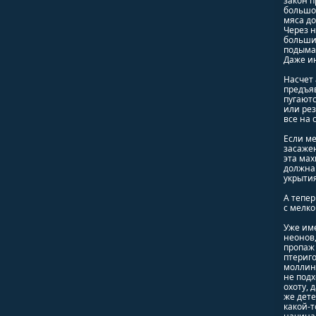
закон п
большо
мяса до
Через н
большин
подымал
Даже ин
Насчет 
предъя
пугаютс
или рез
все на 
Если ме
засаже
эта мах
должна 
укрытия
А тепер
с мелко
Уже име
неонов,
пропаж 
птериго
моллин
не подх
охоту, 
же дете
какой-