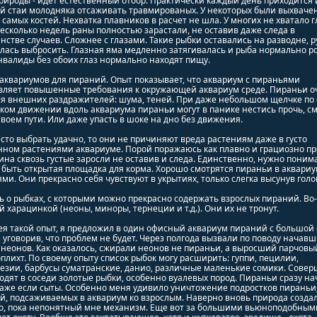
рироды - идет естественный отбор. Практически каждый день приходится 
й стаи молодняка отсаживать травмированых. У некоторых были выхвачен
 самых костей. Нехватка плавников в расчет не шла. У многих не хватало г
есколько недель раны полностью зарастали, не оставив даже следа в
стве случаев. Сложнее с глазами. Такие рыбки оставались на разводне, р
ась выбросить. Глазная яма медленно затягивалась и рыба нормально ро
валиды без обоих глаз нормально находят пищу.
аквариумов для пираний. Опыт показывает, что аквариум с пираньями
вляет повышенные требования к окружающей аквариум среде. Пираньи о
я внешних раздражителей: шума, теней. При даже небольшом щелчке по 
ком движении вдоль аквариума пираньи могут в панике нестись прочь, с
своем пути. Или даже упасть в шоке на дно без движения.
сто выбрать удачно, то они не причиняют вреда растениям даже в густо
нном растениями аквариуме. Порой поражаюсь как плавно и грациозно пр
ина сквозь густые заросли не оставив и следа. Единственно, нужно понима
быть открытая площадка для корма. Хорошо смотрятся пираньи в аквариу
ми. Они прекрасно себя чувствуют в укрытиях, только слегка высунув голо
ь о рыбках, с которыми можно прекрасно содержать взрослых пираний. Во
й харацинкой (неоны, миноры, тернеции и т.д.). Они их не тронут.
я такой опыт, я предложил в один офисный аквариум пираний с большой 
 уговорив, что проблем не будет. Через полгода вызвали по поводу начав
неонов. Как оказалось, сжирали неонов не пираньи, а выросший парчовы
плихт. По своему опыту список рыбок могу расширить: гуппи, пецилии,
езии, барбусы суматранские, данио, различные маленькие сомики. Сове
одят в соседи золотые рыбки, особенно вуалевых пород. Пираньи сразу н
даже если сыты. Особенно меня удивило уничтожение подростков пираньи,
й, подсаживаемых в аквариум ко взрослым. Наверно вновь природа созда
то, пока непонятный мне механизм. Еще вот за большими вьюноподобным